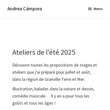
Passer
Passer
Andrea Cámpora
Menu
au
au
Music
contenu
pied
-
principal
de
Art
page
-
Design
Ateliers de l'été 2025
Découvre toutes les propositions de stages et
ateliers que j’ai préparé pour juillet et août,
dans la région de Granville Terre et Mer.
Illustration, balades dans la nature et dessin,
comédie musicale… Il y en a pour tous les
goûts et tous les âges !