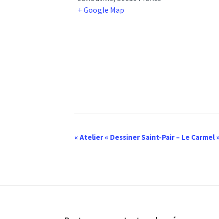
+ Google Map
N
«
Atelier « Dessiner Saint-Pair – Le Carmel
a
v
i
g
a