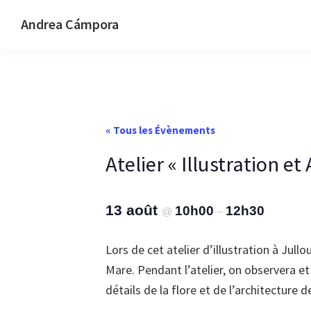
Passer
Passer
Passer
Andrea Cámpora
à
au
au
Music
la
contenu
pied
-
navigation
principal
de
Art
principale
page
-
Design
« Tous les Évènements
Atelier « Illustration e
13 août
10h00
12h30
@
–
Lors de cet atelier d’illustration à Jull
Mare. Pendant l’atelier, on observera e
détails de la flore et de l’architecture 