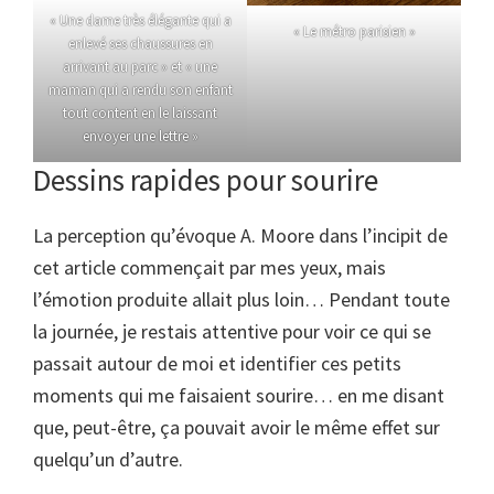
« Une dame très élégante qui a
« Le métro parisien »
enlevé ses chaussures en
arrivant au parc » et « une
maman qui a rendu son enfant
tout content en le laissant
envoyer une lettre »
Dessins rapides pour sourire
La perception qu’évoque A. Moore dans l’incipit de
cet article commençait par mes yeux, mais
l’émotion produite allait plus loin… Pendant toute
la journée, je restais attentive pour voir ce qui se
passait autour de moi et identifier ces petits
moments qui me faisaient sourire… en me disant
que, peut-être, ça pouvait avoir le même effet sur
quelqu’un d’autre.