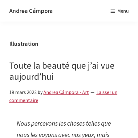
Passer
Passer
Andrea Cámpora
Menu
au
au
Music
contenu
pied
-
principal
de
Art
page
Illustration
-
Design
Toute la beauté que j’ai vue
aujourd’hui
19 mars 2022
by
Andrea Cámpora - Art
Laisser un
commentaire
Nous percevons les choses telles que
nous les voyons avec nos yeux, mais