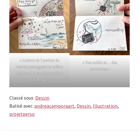
« Cuisine de 2 parties du
« Des oublis et… des
monde partageant la même
rencontres »
table » et « une plage pleine
d’histoire »
Classé sous :
Dessin
Balisé avec :
andreacamporaart
,
Dessin
,
Illustration
,
projetperso