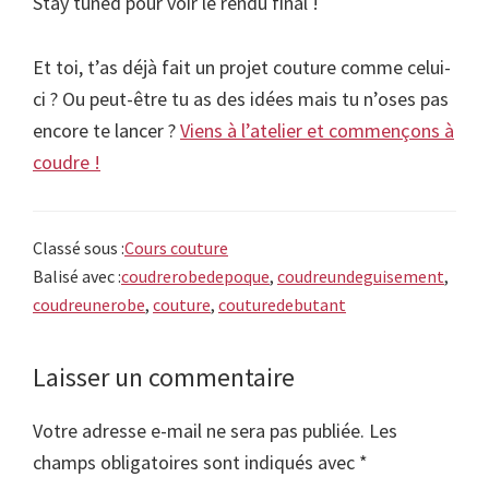
Stay tuned pour voir le rendu final !
Et toi, t’as déjà fait un projet couture comme celui-
ci ? Ou peut-être tu as des idées mais tu n’oses pas
encore te lancer ?
Viens à l’atelier et commençons à
coudre !
Classé sous :
Cours couture
Balisé avec :
coudrerobedepoque
,
coudreundeguisement
,
coudreunerobe
,
couture
,
couturedebutant
Laisser un commentaire
Interactions
du
Votre adresse e-mail ne sera pas publiée.
Les
lecteur
champs obligatoires sont indiqués avec
*