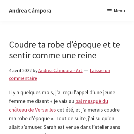
Passer
Passer
Andrea Cámpora
Menu
au
au
Music
contenu
pied
-
principal
de
Art
page
Coudre ta robe d’époque et te
-
Design
sentir comme une reine
4 avril 2022
by
Andrea Cámpora - Art
Laisser un
commentaire
Il y a quelques mois, j’ai reçu l’appel d’une jeune
femme me disant « je vais au
bal masqué du
château de Versailles
cet été, et j’aimerais coudre
ma robe d’époque ». Tout de suite, j’ai su qu’on
allait s’amuser. Sarah est venue dans l’atelier sans