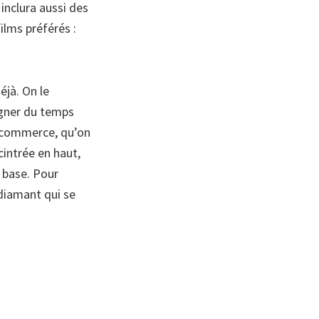
 inclura aussi des
films préférés :
éjà. On le
agner du temps
e commerce, qu’on
cintrée en haut,
 base. Pour
 diamant qui se