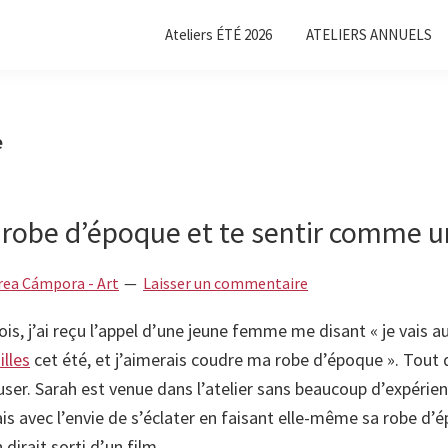
Ateliers ÉTÉ 2026
ATELIERS ANNUELS
e
 robe d’époque et te sentir comme u
rea Cámpora - Art
Laisser un commentaire
ois, j’ai reçu l’appel d’une jeune femme me disant « je vais a
illes
cet été, et j’aimerais coudre ma robe d’époque ». Tout de
user. Sarah est venue dans l’atelier sans beaucoup d’expérien
is avec l’envie de s’éclater en faisant elle-même sa robe d’
irait sorti d’un film.