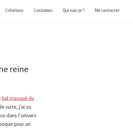
Créations
Costumes
Qui suis-je ?
Me contacter
ne reine
u
bal masqué du
 suite, j’ai su
ce dans l’univers
époque pour un