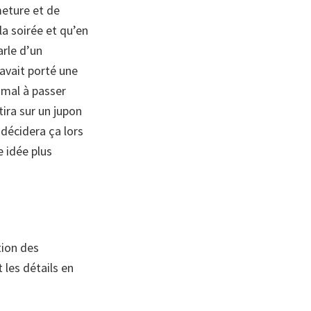
meture et de
la soirée et qu’en
arle d’un
avait porté une
u mal à passer
tira sur un jupon
 décidera ça lors
e idée plus
tion des
 les détails en