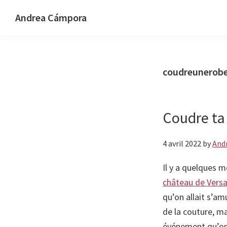
Passer
Passer
Passer
Andrea Cámpora
à
au
au
Music
la
contenu
pied
-
navigation
principal
de
Art
principale
page
coudreunerob
-
Design
Coudre ta
4 avril 2022
by
And
Il y a quelques m
château de Versa
qu’on allait s’am
de la couture, ma
événement qu’on d