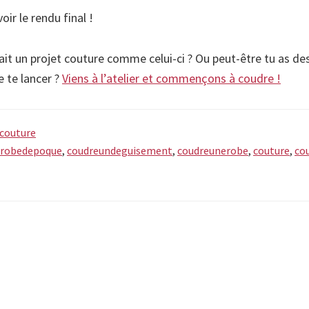
oir le rendu final !
 fait un projet couture comme celui-ci ? Ou peut-être tu as de
e te lancer ?
Viens à l’atelier et commençons à coudre !
 couture
erobedepoque
,
coudreundeguisement
,
coudreunerobe
,
couture
,
co